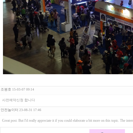
조봉호
15-03-07 09:14
사전예약신청 합니다
안전놀이터
23-08-31 17:46
Great post. But I'd really appreciate it if you could elaborate a bit more on this topic. The in