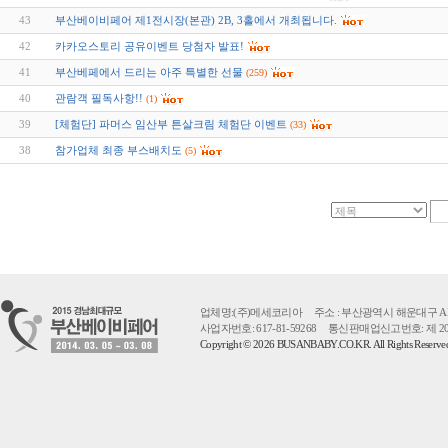
43
부산베이비페어 제1전시장(본관) 2B, 3홀에서 개최됩니다.
42
카카오스토리 공유이벤트 당첨자 발표!
41
부산베페에서 드리는 아주 특별한 선물
(259)
40
관람객 필독사항!!
(1)
39
[체험단] 파머스 임산부 튼살크림 체험단 이벤트
(33)
38
참가업체 최종 부스배치도
(5)
업체명:(주)메세코리아 주소 : 부산광역시 해운대구 APEC로 55 
사업자번호: 617-81-59268 통신판매업신고번호: 제 2
Copyright © 2026 BUSANBABY.CO.KR. All Rights Reserv