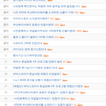
공지
참가업체 리스트 확인하세요.
공지
사전등록 확인문자는 박람회 개최 일주일 전에 발송됩니다.
공지
나의 SNS에 부산베이비페어를 소개하면 선물이 가득!
(61)
공지
카카오스토리 소식공개이벤트!!
(65)
공지
부산베이비페어 응원의 댓글이벤트!
(65)
공지
사전등록하고 댓글달아주세요! 200명추첨 선물이벤트!
(899)
공지
블로그 올리기 릴레이 100명 이벤트
(51)
공지
서포터즈 200명 모집안내
공지
2015년도 업체 참가신청안내
52
행사기간 도시락주문관련
51
파머스 튼살완화 4주 프로그램 당첨자 발표
(5)
50
박람회 후기남기기 이벤트 당첨자 안내
49
파머스코리아 튼살크림 체험단 모집발표!!
48
2 in 1 BOM 뮤지컬 보행기 체험단이벤트!!
47
[체험단] 파머스코리아 튼살완화 4주 프로그램 체험단 이벤트
46
<2015부산베이비페어 응원의 댓글달기> 당첨자 발표!!
(1)
45
<사전등록하고 댓글달아주세요!> 당첨자 안내
(8)
44
<SNS에 부산베이비페어를 소개하기!> 당첨자 발표!!
(3)