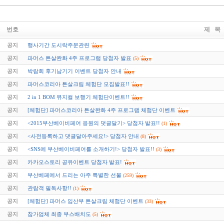
번호
제 목
공지
행사기간 도시락주문관련
공지
파머스 튼살완화 4주 프로그램 당첨자 발표
(5)
공지
박람회 후기남기기 이벤트 당첨자 안내
공지
파머스코리아 튼살크림 체험단 모집발표!!
공지
2 in 1 BOM 뮤지컬 보행기 체험단이벤트!!
공지
[체험단] 파머스코리아 튼살완화 4주 프로그램 체험단 이벤트
공지
<2015부산베이비페어 응원의 댓글달기> 당첨자 발표!!
(1)
공지
<사전등록하고 댓글달아주세요!> 당첨자 안내
(8)
공지
<SNS에 부산베이비페어를 소개하기!> 당첨자 발표!!
(3)
공지
카카오스토리 공유이벤트 당첨자 발표!
공지
부산베페에서 드리는 아주 특별한 선물
(259)
공지
관람객 필독사항!!
(1)
공지
[체험단] 파머스 임산부 튼살크림 체험단 이벤트
(33)
공지
참가업체 최종 부스배치도
(5)