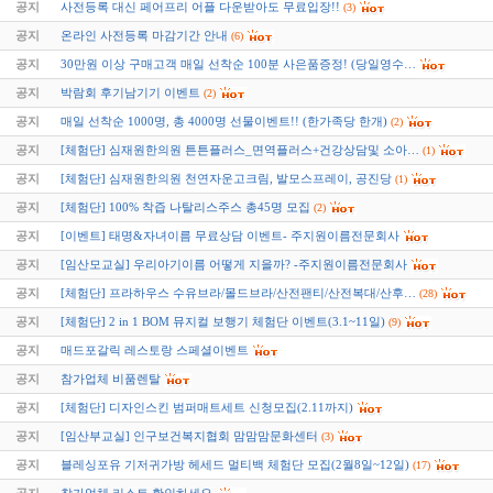
공지
사전등록 대신 페어프리 어플 다운받아도 무료입장!!
(3)
공지
온라인 사전등록 마감기간 안내
(6)
공지
30만원 이상 구매고객 매일 선착순 100분 사은품증정! (당일영수…
공지
박람회 후기남기기 이벤트
(2)
공지
매일 선착순 1000명, 총 4000명 선물이벤트!! (한가족당 한개)
(2)
공지
[체험단] 심재원한의원 튼튼플러스_면역플러스+건강상담및 소아…
(1)
공지
[체험단] 심재원한의원 천연자운고크림, 발모스프레이, 공진당
(1)
공지
[체험단] 100% 착즙 나탈리스주스 총45명 모집
(2)
공지
[이벤트] 태명&자녀이름 무료상담 이벤트- 주지원이름전문회사
공지
[임산모교실] 우리아기이름 어떻게 지을까? -주지원이름전문회사
공지
[체험단] 프라하우스 수유브라/몰드브라/산전팬티/산전복대/산후…
(28)
공지
[체험단] 2 in 1 BOM 뮤지컬 보행기 체험단 이벤트(3.1~11일)
(9)
공지
매드포갈릭 레스토랑 스페셜이벤트
공지
참가업체 비품렌탈
공지
[체험단] 디자인스킨 범퍼매트세트 신청모집(2.11까지)
공지
[임산부교실] 인구보건복지협회 맘맘맘문화센터
(3)
공지
블레싱포유 기저귀가방 헤세드 멀티백 체험단 모집(2월8일~12일)
(17)