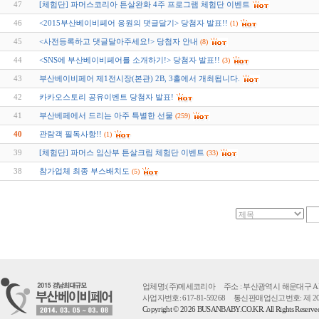
47
[체험단] 파머스코리아 튼살완화 4주 프로그램 체험단 이벤트
46
<2015부산베이비페어 응원의 댓글달기> 당첨자 발표!!
(1)
45
<사전등록하고 댓글달아주세요!> 당첨자 안내
(8)
44
<SNS에 부산베이비페어를 소개하기!> 당첨자 발표!!
(3)
43
부산베이비페어 제1전시장(본관) 2B, 3홀에서 개최됩니다.
42
카카오스토리 공유이벤트 당첨자 발표!
41
부산베페에서 드리는 아주 특별한 선물
(259)
40
관람객 필독사항!!
(1)
39
[체험단] 파머스 임산부 튼살크림 체험단 이벤트
(33)
38
참가업체 최종 부스배치도
(5)
업체명:(주)메세코리아 주소 : 부산광역시 해운대구 APEC로 55 
사업자번호: 617-81-59268 통신판매업신고번호: 제 2
Copyright © 2026 BUSANBABY.CO.KR. All Rights Reserv