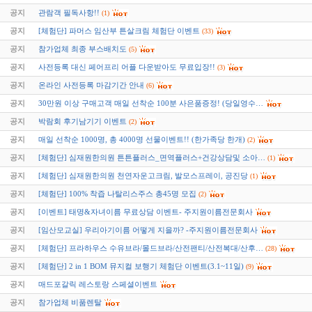
공지
관람객 필독사항!!
(1)
공지
[체험단] 파머스 임산부 튼살크림 체험단 이벤트
(33)
공지
참가업체 최종 부스배치도
(5)
공지
사전등록 대신 페어프리 어플 다운받아도 무료입장!!
(3)
공지
온라인 사전등록 마감기간 안내
(6)
공지
30만원 이상 구매고객 매일 선착순 100분 사은품증정! (당일영수…
공지
박람회 후기남기기 이벤트
(2)
공지
매일 선착순 1000명, 총 4000명 선물이벤트!! (한가족당 한개)
(2)
공지
[체험단] 심재원한의원 튼튼플러스_면역플러스+건강상담및 소아…
(1)
공지
[체험단] 심재원한의원 천연자운고크림, 발모스프레이, 공진당
(1)
공지
[체험단] 100% 착즙 나탈리스주스 총45명 모집
(2)
공지
[이벤트] 태명&자녀이름 무료상담 이벤트- 주지원이름전문회사
공지
[임산모교실] 우리아기이름 어떻게 지을까? -주지원이름전문회사
공지
[체험단] 프라하우스 수유브라/몰드브라/산전팬티/산전복대/산후…
(28)
공지
[체험단] 2 in 1 BOM 뮤지컬 보행기 체험단 이벤트(3.1~11일)
(9)
공지
매드포갈릭 레스토랑 스페셜이벤트
공지
참가업체 비품렌탈