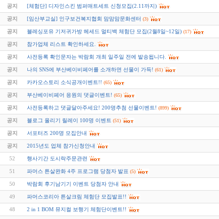
공지
[체험단] 디자인스킨 범퍼매트세트 신청모집(2.11까지)
공지
[임산부교실] 인구보건복지협회 맘맘맘문화센터
(3)
공지
블레싱포유 기저귀가방 헤세드 멀티백 체험단 모집(2월8일~12일)
(17)
공지
참가업체 리스트 확인하세요.
공지
사전등록 확인문자는 박람회 개최 일주일 전에 발송됩니다.
공지
나의 SNS에 부산베이비페어를 소개하면 선물이 가득!
(61)
공지
카카오스토리 소식공개이벤트!!
(65)
공지
부산베이비페어 응원의 댓글이벤트!
(65)
공지
사전등록하고 댓글달아주세요! 200명추첨 선물이벤트!
(899)
공지
블로그 올리기 릴레이 100명 이벤트
(51)
공지
서포터즈 200명 모집안내
공지
2015년도 업체 참가신청안내
52
행사기간 도시락주문관련
51
파머스 튼살완화 4주 프로그램 당첨자 발표
(5)
50
박람회 후기남기기 이벤트 당첨자 안내
49
파머스코리아 튼살크림 체험단 모집발표!!
48
2 in 1 BOM 뮤지컬 보행기 체험단이벤트!!