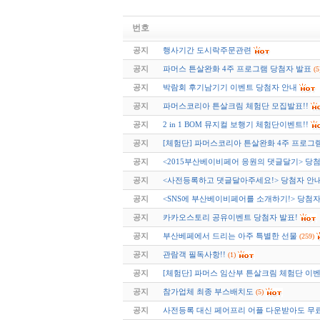
번호
공지
행사기간 도시락주문관련
공지
파머스 튼살완화 4주 프로그램 당첨자 발표
(5
공지
박람회 후기남기기 이벤트 당첨자 안내
공지
파머스코리아 튼살크림 체험단 모집발표!!
공지
2 in 1 BOM 뮤지컬 보행기 체험단이벤트!!
공지
[체험단] 파머스코리아 튼살완화 4주 프로그
공지
<2015부산베이비페어 응원의 댓글달기> 당첨
공지
<사전등록하고 댓글달아주세요!> 당첨자 안
공지
<SNS에 부산베이비페어를 소개하기!> 당첨자 
공지
카카오스토리 공유이벤트 당첨자 발표!
공지
부산베페에서 드리는 아주 특별한 선물
(259)
공지
관람객 필독사항!!
(1)
공지
[체험단] 파머스 임산부 튼살크림 체험단 이
공지
참가업체 최종 부스배치도
(5)
공지
사전등록 대신 페어프리 어플 다운받아도 무료