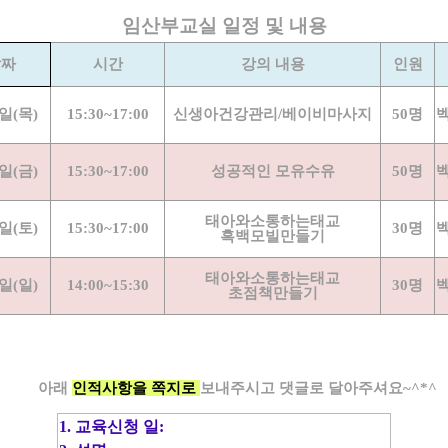
임산부교실 일정 및 내용
날짜
시간
강의 내용
인원
5일(목)
15:30~17:00
신생아건강관리/베이비마사지
50명
6일(금)
15:30~17:00
성공적인 모유수유
50명
태아와소통하는태교
7일(토)
15:30~17:00
30명
흑백모빌만들기
태아와소통하는태교
8일(일)
14:00~15:30
30명
초점책만들기
아래
인적사항을 쪽지로
보내주시고 댓글로 달아주셔요~^*^
1. 교육신청 일: