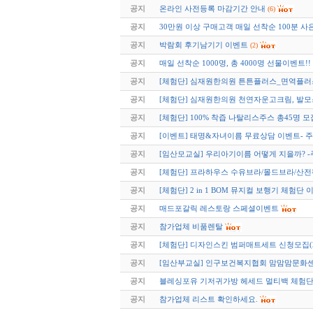
공지
온라인 사전등록 마감기간 안내
(6)
공지
30만원 이상 구매고객 매일 선착순 100분 
공지
박람회 후기남기기 이벤트
(2)
공지
매일 선착순 1000명, 총 4000명 선물이벤트!
공지
[체험단] 심재원한의원 튼튼플러스_면역플
공지
[체험단] 심재원한의원 천연자운고크림, 발모
공지
[체험단] 100% 착즙 나탈리스주스 총45명 모
공지
[이벤트] 태명&자녀이름 무료상담 이벤트-
공지
[임산모교실] 우리아기이름 어떻게 지을까?
공지
[체험단] 프라하우스 수유브라/몰드브라/산
공지
[체험단] 2 in 1 BOM 뮤지컬 보행기 체험단 이
공지
매드포갈릭 레스토랑 스페셜이벤트
공지
참가업체 비품렌탈
공지
[체험단] 디자인스킨 범퍼매트세트 신청모집(2
공지
[임산부교실] 인구보건복지협회 맘맘맘문화
공지
블레싱포유 기저귀가방 헤세드 멀티백 체험단 모
공지
참가업체 리스트 확인하세요.