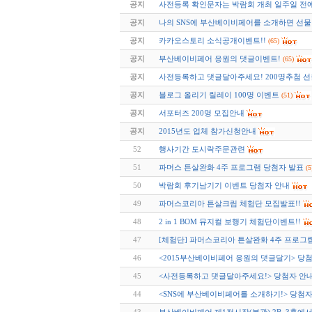
공지
사전등록 확인문자는 박람회 개최 일주일 전
공지
나의 SNS에 부산베이비페어를 소개하면 선물
공지
카카오스토리 소식공개이벤트!!
(65)
공지
부산베이비페어 응원의 댓글이벤트!
(65)
공지
사전등록하고 댓글달아주세요! 200명추첨 선
공지
블로그 올리기 릴레이 100명 이벤트
(51)
공지
서포터즈 200명 모집안내
공지
2015년도 업체 참가신청안내
52
행사기간 도시락주문관련
51
파머스 튼살완화 4주 프로그램 당첨자 발표
(5
50
박람회 후기남기기 이벤트 당첨자 안내
49
파머스코리아 튼살크림 체험단 모집발표!!
48
2 in 1 BOM 뮤지컬 보행기 체험단이벤트!!
47
[체험단] 파머스코리아 튼살완화 4주 프로그
46
<2015부산베이비페어 응원의 댓글달기> 당첨
45
<사전등록하고 댓글달아주세요!> 당첨자 안
44
<SNS에 부산베이비페어를 소개하기!> 당첨자 