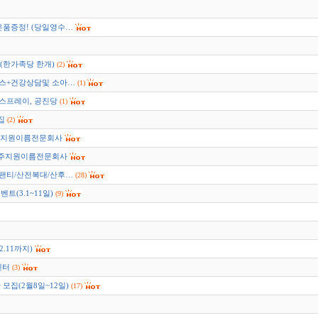
사은품증정! (당일영수…
! (한가족당 한개)
(2)
러스+건강상담및 소아…
(1)
스프레이, 공진당
(1)
집
(2)
 주지원이름전문회사
 -주지원이름전문회사
전팬티/산전복대/산후…
(28)
벤트(3.1~11일)
(9)
.11까지)
센터
(3)
집(2월8일~12일)
(17)