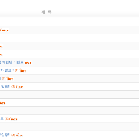
제 목
)
램 체험단 이벤트
자 발표!!
(1)
내
(8)
발표!!
(3)
벤트
(33)
입장!!
(3)