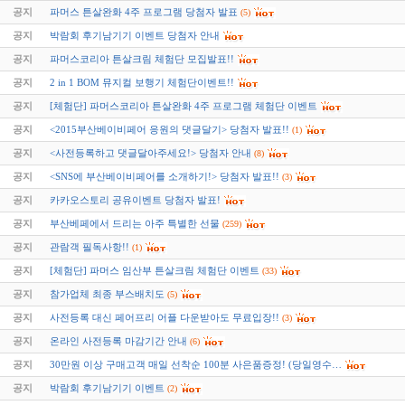
공지
파머스 튼살완화 4주 프로그램 당첨자 발표
(5)
공지
박람회 후기남기기 이벤트 당첨자 안내
공지
파머스코리아 튼살크림 체험단 모집발표!!
공지
2 in 1 BOM 뮤지컬 보행기 체험단이벤트!!
공지
[체험단] 파머스코리아 튼살완화 4주 프로그램 체험단 이벤트
공지
<2015부산베이비페어 응원의 댓글달기> 당첨자 발표!!
(1)
공지
<사전등록하고 댓글달아주세요!> 당첨자 안내
(8)
공지
<SNS에 부산베이비페어를 소개하기!> 당첨자 발표!!
(3)
공지
카카오스토리 공유이벤트 당첨자 발표!
공지
부산베페에서 드리는 아주 특별한 선물
(259)
공지
관람객 필독사항!!
(1)
공지
[체험단] 파머스 임산부 튼살크림 체험단 이벤트
(33)
공지
참가업체 최종 부스배치도
(5)
공지
사전등록 대신 페어프리 어플 다운받아도 무료입장!!
(3)
공지
온라인 사전등록 마감기간 안내
(6)
공지
30만원 이상 구매고객 매일 선착순 100분 사은품증정! (당일영수…
공지
박람회 후기남기기 이벤트
(2)