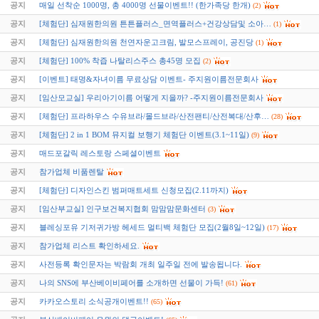
공지
매일 선착순 1000명, 총 4000명 선물이벤트!! (한가족당 한개)
(2)
공지
[체험단] 심재원한의원 튼튼플러스_면역플러스+건강상담및 소아…
(1)
공지
[체험단] 심재원한의원 천연자운고크림, 발모스프레이, 공진당
(1)
공지
[체험단] 100% 착즙 나탈리스주스 총45명 모집
(2)
공지
[이벤트] 태명&자녀이름 무료상담 이벤트- 주지원이름전문회사
공지
[임산모교실] 우리아기이름 어떻게 지을까? -주지원이름전문회사
공지
[체험단] 프라하우스 수유브라/몰드브라/산전팬티/산전복대/산후…
(28)
공지
[체험단] 2 in 1 BOM 뮤지컬 보행기 체험단 이벤트(3.1~11일)
(9)
공지
매드포갈릭 레스토랑 스페셜이벤트
공지
참가업체 비품렌탈
공지
[체험단] 디자인스킨 범퍼매트세트 신청모집(2.11까지)
공지
[임산부교실] 인구보건복지협회 맘맘맘문화센터
(3)
공지
블레싱포유 기저귀가방 헤세드 멀티백 체험단 모집(2월8일~12일)
(17)
공지
참가업체 리스트 확인하세요.
공지
사전등록 확인문자는 박람회 개최 일주일 전에 발송됩니다.
공지
나의 SNS에 부산베이비페어를 소개하면 선물이 가득!
(61)
공지
카카오스토리 소식공개이벤트!!
(65)