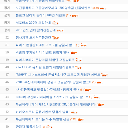
공지
부산베이비페어 응원의 댓글이벤트!
(65)
공지
사전등록하고 댓글달아주세요! 200명추첨 선물이벤트!
(899)
공지
블로그 올리기 릴레이 100명 이벤트
(51)
공지
서포터즈 200명 모집안내
공지
2015년도 업체 참가신청안내
52
행사기간 도시락주문관련
51
파머스 튼살완화 4주 프로그램 당첨자 발표
(5)
50
박람회 후기남기기 이벤트 당첨자 안내
49
파머스코리아 튼살크림 체험단 모집발표!!
48
2 in 1 BOM 뮤지컬 보행기 체험단이벤트!!
47
[체험단] 파머스코리아 튼살완화 4주 프로그램 체험단 이벤트
46
<2015부산베이비페어 응원의 댓글달기> 당첨자 발표!!
(1)
45
<사전등록하고 댓글달아주세요!> 당첨자 안내
(8)
44
<SNS에 부산베이비페어를 소개하기!> 당첨자 발표!!
(3)
43
부산베이비페어 제1전시장(본관) 2B, 3홀에서 개최됩니다.
42
카카오스토리 공유이벤트 당첨자 발표!
41
부산베페에서 드리는 아주 특별한 선물
(259)
40
관람객 필독사항!!
(1)