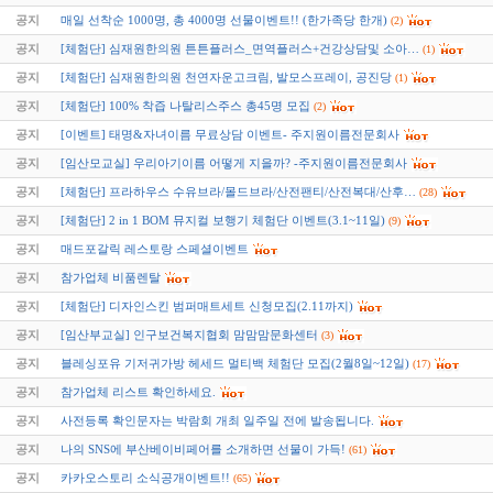
공지
매일 선착순 1000명, 총 4000명 선물이벤트!! (한가족당 한개)
(2)
공지
[체험단] 심재원한의원 튼튼플러스_면역플러스+건강상담및 소아…
(1)
공지
[체험단] 심재원한의원 천연자운고크림, 발모스프레이, 공진당
(1)
공지
[체험단] 100% 착즙 나탈리스주스 총45명 모집
(2)
공지
[이벤트] 태명&자녀이름 무료상담 이벤트- 주지원이름전문회사
공지
[임산모교실] 우리아기이름 어떻게 지을까? -주지원이름전문회사
공지
[체험단] 프라하우스 수유브라/몰드브라/산전팬티/산전복대/산후…
(28)
공지
[체험단] 2 in 1 BOM 뮤지컬 보행기 체험단 이벤트(3.1~11일)
(9)
공지
매드포갈릭 레스토랑 스페셜이벤트
공지
참가업체 비품렌탈
공지
[체험단] 디자인스킨 범퍼매트세트 신청모집(2.11까지)
공지
[임산부교실] 인구보건복지협회 맘맘맘문화센터
(3)
공지
블레싱포유 기저귀가방 헤세드 멀티백 체험단 모집(2월8일~12일)
(17)
공지
참가업체 리스트 확인하세요.
공지
사전등록 확인문자는 박람회 개최 일주일 전에 발송됩니다.
공지
나의 SNS에 부산베이비페어를 소개하면 선물이 가득!
(61)
공지
카카오스토리 소식공개이벤트!!
(65)