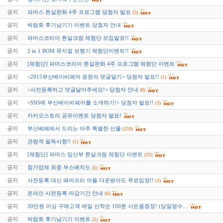
공지
파머스 튼살완화 4주 프로그램 당첨자 발표
(5)
공지
박람회 후기남기기 이벤트 당첨자 안내
공지
파머스코리아 튼살크림 체험단 모집발표!!
공지
2 in 1 BOM 뮤지컬 보행기 체험단이벤트!!
공지
[체험단] 파머스코리아 튼살완화 4주 프로그램 체험단 이벤트
공지
<2015부산베이비페어 응원의 댓글달기> 당첨자 발표!!
(1)
공지
<사전등록하고 댓글달아주세요!> 당첨자 안내
(8)
공지
<SNS에 부산베이비페어를 소개하기!> 당첨자 발표!!
(3)
공지
카카오스토리 공유이벤트 당첨자 발표!
공지
부산베페에서 드리는 아주 특별한 선물
(259)
공지
관람객 필독사항!!
(1)
공지
[체험단] 파머스 임산부 튼살크림 체험단 이벤트
(33)
공지
참가업체 최종 부스배치도
(5)
공지
사전등록 대신 페어프리 어플 다운받아도 무료입장!!
(3)
공지
온라인 사전등록 마감기간 안내
(6)
공지
30만원 이상 구매고객 매일 선착순 100분 사은품증정! (당일영수…
공지
박람회 후기남기기 이벤트
(2)