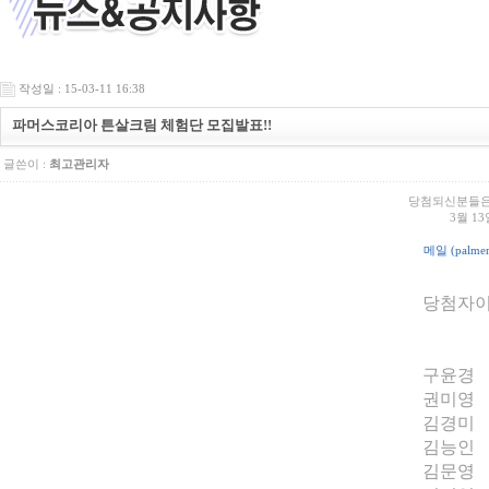
작성일 : 15-03-11 16:38
파머스코리아 튼살크림 체험단 모집발표!!
글쓴이 :
최고관리자
당첨되신분들은
3월 1
메일 (
palm
당첨자
구윤경
권미영
김경미
김능인
김문영