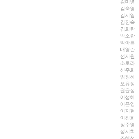
김미영
김숙영
김지영
김진숙
김희란
박소란
박아름
배영란
선지원
소로라
신주희
엄정혜
오유정
원윤정
이성혜
이은영
이지현
이진희
장주영
정지희
조혜선