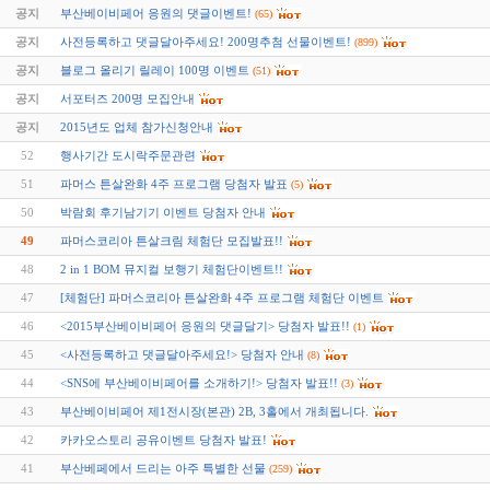
공지
부산베이비페어 응원의 댓글이벤트!
(65)
공지
사전등록하고 댓글달아주세요! 200명추첨 선물이벤트!
(899)
공지
블로그 올리기 릴레이 100명 이벤트
(51)
공지
서포터즈 200명 모집안내
공지
2015년도 업체 참가신청안내
52
행사기간 도시락주문관련
51
파머스 튼살완화 4주 프로그램 당첨자 발표
(5)
50
박람회 후기남기기 이벤트 당첨자 안내
49
파머스코리아 튼살크림 체험단 모집발표!!
48
2 in 1 BOM 뮤지컬 보행기 체험단이벤트!!
47
[체험단] 파머스코리아 튼살완화 4주 프로그램 체험단 이벤트
46
<2015부산베이비페어 응원의 댓글달기> 당첨자 발표!!
(1)
45
<사전등록하고 댓글달아주세요!> 당첨자 안내
(8)
44
<SNS에 부산베이비페어를 소개하기!> 당첨자 발표!!
(3)
43
부산베이비페어 제1전시장(본관) 2B, 3홀에서 개최됩니다.
42
카카오스토리 공유이벤트 당첨자 발표!
41
부산베페에서 드리는 아주 특별한 선물
(259)